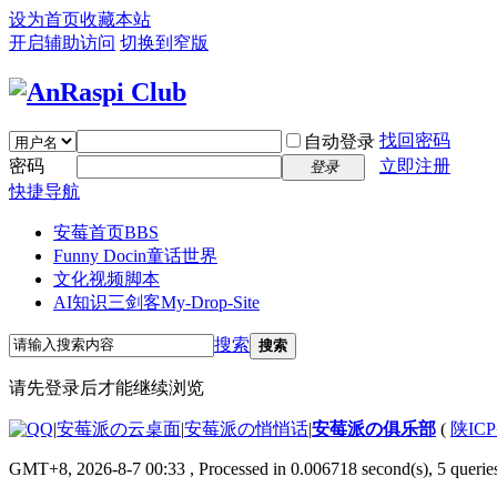
设为首页
收藏本站
开启辅助访问
切换到窄版
找回密码
自动登录
密码
立即注册
登录
快捷导航
安莓首页
BBS
Funny Docin童话世界
文化视频脚本
AI知识三剑客
My-Drop-Site
搜索
搜索
请先登录后才能继续浏览
|
安莓派の云桌面
|
安莓派の悄悄话
|
安莓派の俱乐部
(
陕ICP
GMT+8, 2026-8-7 00:33
, Processed in 0.006718 second(s), 5 queries