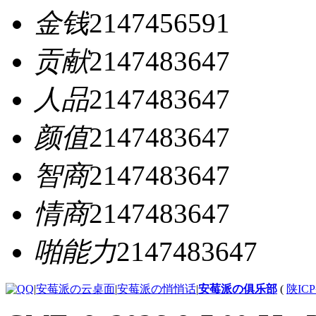
金钱
2147456591
贡献
2147483647
人品
2147483647
颜值
2147483647
智商
2147483647
情商
2147483647
啪能力
2147483647
|
安莓派の云桌面
|
安莓派の悄悄话
|
安莓派の俱乐部
(
陕ICP