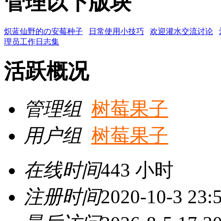
管理以下版块
炽蓝仙野的の安莓种子
日常使用小技巧
欢迎灌水交流讨论
理员工作日志集
活跃概况
管理组
树莓果子
用户组
树莓果子
在线时间
443 小时
注册时间
2020-10-3 23: