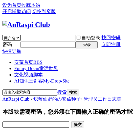
设为首页
收藏本站
开启辅助访问
切换到窄版
找回密码
自动登录
密码
立即注册
登录
快捷导航
安莓首页
BBS
Funny Docin童话世界
文化视频脚本
AI知识三剑客
My-Drop-Site
搜索
搜索
AnRaspi Club
›
炽蓝仙野的の安莓种子
›
管理员工作日志集
本版块需要密码，您必须在下面输入正确的密码才能
提交